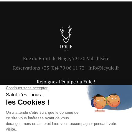
Rue du Front de Neige, 73150 Val-d'Isère
Réservations +33 (0)4 79 06 11 73 - info@leyule.fr
Rejoignez l’équipe du Yule !